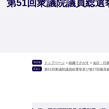
第51回衆議院議員総選
現在地
トップページ
>
組織でさがす
>
会計・行
足あと
第51回衆議院議員総選挙及び第27回最