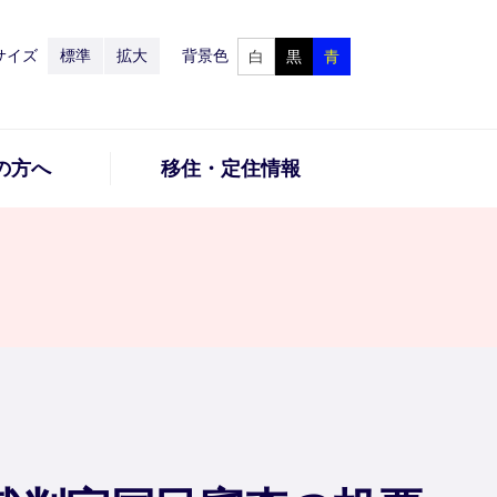
サイズ
標準
拡大
背景色
白
黒
青
の方へ
移住・定住情報