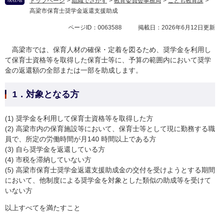
トップページ
>
組織でさがす
>
教育委員会事務局
>
こども教育課
>
高梁市保育士奨学金返還支援助成
ページID：0063588
掲載日：2026年6月12日更新
高梁市では、保育人材の確保・定着を図るため、奨学金を利用し
て保育士資格等を取得した保育士等に、予算の範囲内において奨学
金の返還額の全部または一部を助成します。
1．対象となる方
(1) 奨学金を利用して保育士資格等を取得した方
(2) 高梁市内の保育施設等において、保育士等として現に勤務する職
員で、所定の労働時間が月140 時間以上である方
(3) 自ら奨学金を返還している方
(4) 市税を滞納していない方
(5) 高梁市保育士奨学金返還支援助成金の交付を受けようとする期間
において、他制度による奨学金を対象とした類似の助成等を受けて
いない方
以上すべてを満たすこと