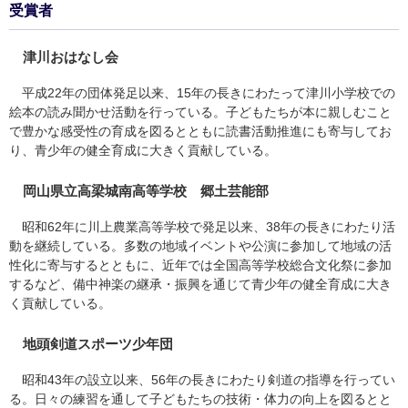
受賞者
津川おはなし会
平成22年の団体発足以来、15年の長きにわたって津川小学校での
絵本の読み聞かせ活動を行っている。子どもたちが本に親しむこと
で豊かな感受性の育成を図るとともに読書活動推進にも寄与してお
り、青少年の健全育成に大きく貢献している。
岡山県立高梁城南高等学校 郷土芸能部
昭和62年に川上農業高等学校で発足以来、38年の長きにわたり活
動を継続している。多数の地域イベントや公演に参加して地域の活
性化に寄与するとともに、近年では全国高等学校総合文化祭に参加
するなど、備中神楽の継承・振興を通じて青少年の健全育成に大き
く貢献している。
地頭剣道スポーツ少年団
昭和43年の設立以来、56年の長きにわたり剣道の指導を行ってい
る。日々の練習を通して子どもたちの技術・体力の向上を図るとと