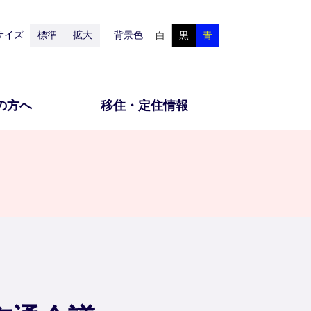
サイズ
標準
拡大
背景色
白
黒
青
の方へ
移住・定住情報