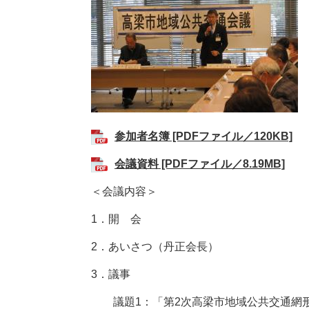
参加者名簿 [PDFファイル／120KB]
会議資料 [PDFファイル／8.19MB]
＜会議内容＞
1．開 会
2．あいさつ（丹正会長）
3．議事
議題1：「第2次高梁市地域公共交通網形