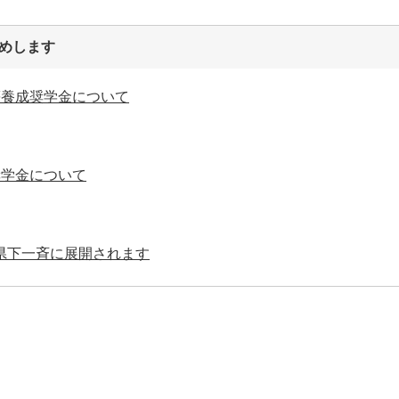
めします
等養成奨学金について
奨学金について
県下一斉に展開されます