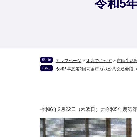
令和5
現在地
トップページ
>
組織でさがす
>
市民生活
足あと
令和5年度第2回高梁市地域公共交通会議
令和6年2月22日（木曜日）に令和5年度第