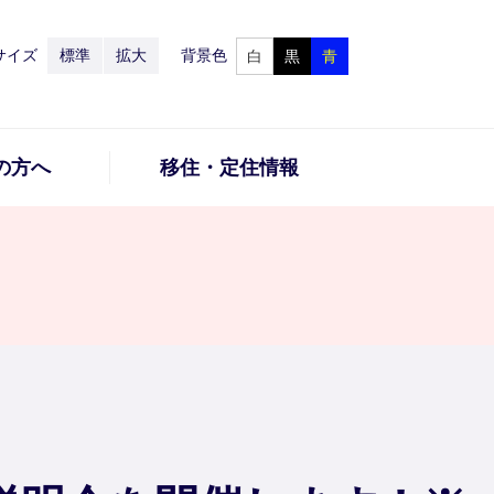
サイズ
標準
拡大
背景色
白
黒
青
の方へ
移住・定住情報