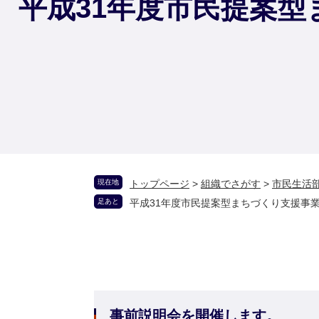
平成31年度市民提案
現在地
トップページ
>
組織でさがす
>
市民生活
足あと
平成31年度市民提案型まちづくり支援事
事前説明会を開催します。