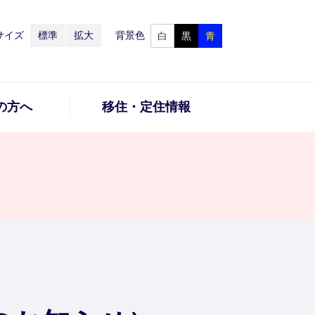
サイズ
標準
拡大
背景色
白
黒
青
の方へ
移住・定住情報