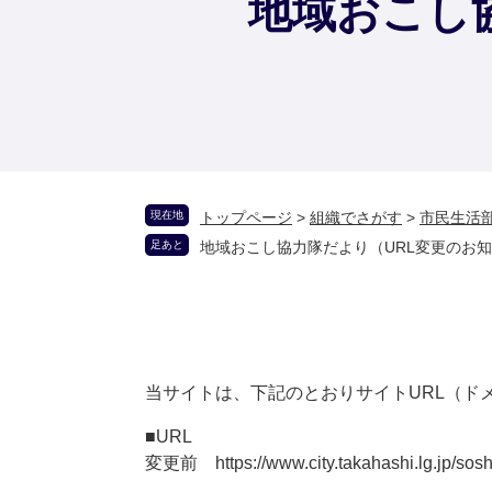
地域おこし
現在地
トップページ
>
組織でさがす
>
市民生活
足あと
地域おこし協力隊だより（URL変更のお
当サイトは、下記のとおりサイトURL（ド
■URL
変更前 https://www.city.takahashi.lg.jp/soshi