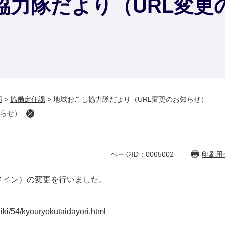
協力隊だより（URL変更
部
>
協働定住課
>
地域おこし協力隊だより（URL変更のお知らせ）
知らせ）
ページID：0065002
印刷用
メイン）の変更を行いました。
ki/54/kyouryokutaidayori.html