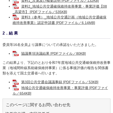
資料1_次第及び概要説明 [PDFファイル／132KB]
資料2_地域公共交通確保維持改善事業・事業評価【08
_高梁市】 [PDFファイル／535KB]
資料3（参考）_地域公共交通計画（地域公共交通確保
維持改善事業）認定申請書 [PDFファイル／6.14MB]
2．結 果
委員等16名全員より議事についての承認をいただきました。
協議事項決議結果 [PDFファイル／80KB]
この結果より、下記のとおり令和7年度地域公共交通確保維持改善事
業（地域間幹線系統確保維持事業）に係る事後評価の報告を関係書
類を添えて国土交通省へ行います。
第3回公共交通会議議事録 [PDFファイル／53KB]
地域公共交通確保維持改善事業・事業評価 [PDFファイ
ル／654KB]
このページに関するお問い合わせ先