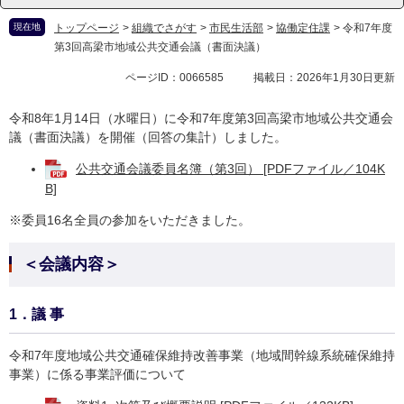
現在地
トップページ
>
組織でさがす
>
市民生活部
>
協働定住課
>
令和7年度
第3回高梁市地域公共交通会議（書面決議）
ページID：0066585
掲載日：2026年1月30日更新
令和8年1月14日（水曜日）に令和7年度第3回高梁市地域公共交通会
議（書面決議）を開催（回答の集計）しました。
公共交通会議委員名簿（第3回） [PDFファイル／104K
B]
※委員16名全員の参加をいただきました。
＜会議内容＞
1．議 事
令和7年度地域公共交通確保維持改善事業（地域間幹線系統確保維持
事業）に係る事業評価について