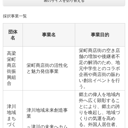
表のサイズを切り替える
採択事業一覧
団体
事業名
事業目的
名
栄町商店街の空き店
高梁
舗の増加や後継者不
栄町
足の解消のため、地
商店
栄町商店街の活性化
元中学生とのコラボ
街振
と魅力発信事業
企画や商店街の賑わ
興組
い創出イベントを行
合
う。
郷土の偉人を地域内
外へ広く顕彰するこ
津川
とにより、郷土の誇
津川地域未来創造事
地域
りを喚起し、地域づ
業
まち
くりの気運を高め
づく
る。外国人居住者、
～津川の未来へカム