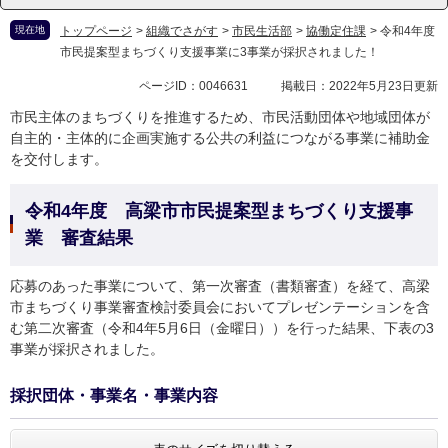
現在地
トップページ
>
組織でさがす
>
市民生活部
>
協働定住課
>
令和4年度
市民提案型まちづくり支援事業に3事業が採択されました！
ページID：0046631
掲載日：2022年5月23日更新
市民主体のまちづくりを推進するため、市民活動団体や地域団体が
自主的・主体的に企画実施する公共の利益につながる事業に補助金
を交付します。
令和4年度 高梁市市民提案型まちづくり支援事
業 審査結果
応募のあった事業について、第一次審査（書類審査）を経て、高梁
市まちづくり事業審査検討委員会においてプレゼンテーションを含
む第二次審査（令和4年5月6日（金曜日））を行った結果、下表の3
事業が採択されました。
採択団体・事業名・事業内容