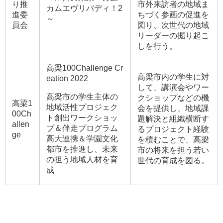
り推
市外来訪者の地域ま
カムエヴリバディ！2
進委
ちづく参画の促進を
～
員会
図り、次世代の地域
リーダーの掘り起こ
しを行う。
高梁100Challenge Cr
高梁市内の学生に対
eation 2022
して、講演会やワー
高梁市の学生主体の
クショップなどの機
高梁1
地域活性プロジェク
会を提供し、地域課
00Ch
ト創出ワークショッ
題解決と組織横断す
allen
プ＆伴走プログラム
るプロジェクト経験
ge
高大連携＆学園文化
を積むことで、高梁
都市を推進し、未来
市の将来を担う若い
の担う地域人材を育
世代の育成を図る。
成