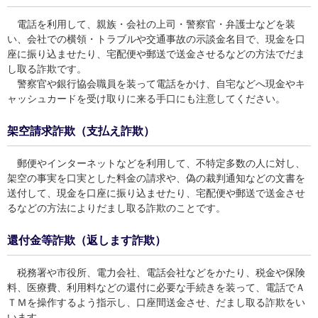
電話を利用して、親族・会社の上司・警察官・弁護士などを装
い、会社での横領・トラブルや交通事故の示談金名目で、現金を口
座に振り込ませたり、宅配便や郵送で送金させるなどの方法でだま
し取る詐欺です。
警察官や銀行協会職員を装って電話をかけ、自宅などへ現金やキ
ャッシュカードを受け取りに来る手口にも注意してください。
架空請求詐欺（支払え詐欺）
郵便やインターネットなどを利用して、不特定多数の人に対し、
架空の事実を口実とした料金の請求や、偽の裁判通知などの文書を
送付して、現金を口座に振り込ませたり、宅配便や郵送で送金させ
るなどの方法によりだまし取る詐欺のことです。
還付金等詐欺（返します詐欺）
税務署や市役所、電力会社、電話会社などをかたり、税金や保険
料、医療費、利用料などの還付に必要な手続きを装って、電話でＡ
ＴＭを操作するよう指示し、口座間送金させ、だまし取る詐欺をい
います。