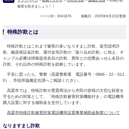
トップページ
>
組織でさがす
>
市民生活部
>
協働定住課
>
特殊詐欺
被害を防ぎましょう！！
ページID：0041876
掲載日：2025年6月23日更新
特殊詐欺とは
特殊詐欺とはこれまで被害の多いなりすまし詐欺、架空請求詐
欺、融資保証金詐欺、還付金等詐欺の「振り込め詐欺」に加え、ギ
ャンブル必勝法情報提供名目の詐欺、異性との交際あっせん名目の
詐欺、それ以外の特殊詐欺を総称しています。
不安に思ったら、警察（高梁警察署 電話番号：0866－22－011
0）、市役所協働定住課へご相談ください。
高梁市では、特殊詐欺や悪質商法から市民の皆様の大切な財産を
守るための対策として、「特殊詐欺被害対策機能付き」の電話機等
購入設置に対する補助金を交付しています。
高梁市特殊詐欺被害対策電話機等設置事業補助金制度について
なりますまし詐欺