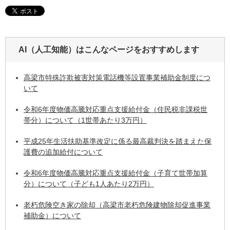
AI（人工知能）は
こんなページをおすすめします
高梁市特殊詐欺被害対策電話機等設置事業補助金制度につ
いて
令和6年度物価高騰対応重点支援給付金（住民税非課税世
帯分）について（1世帯あたり3万円）
平成25年生活扶助基準改定に係る最高裁判決を踏まえた保
護費の追加給付について
令和6年度物価高騰対応重点支援給付金（子育て世帯加算
分）について（子ども1人あたり2万円）
老朽危険空き家の除却（高梁市老朽危険建物除却促進事業
補助金）について