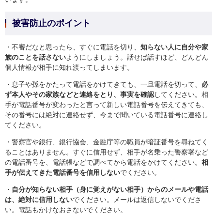
被害防止のポイント
・不審だなと思ったら、すぐに電話を切り、
知らない人に自分や家
族のことを話さない
ようにしましょう。話せば話すほど、どんどん
個人情報が相手に知れ渡ってしまいます。
・息子や孫をかたって電話をかけてきても、一旦電話を切って、
必
ず本人やその家族などと連絡をとり、事実を確認
してください。相
手が電話番号が変わったと言って新しい電話番号を伝えてきても、
その番号には絶対に連絡せず、今まで聞いている電話番号に連絡し
てください。
・警察官や銀行、銀行協会、金融庁等の職員が暗証番号を尋ねてく
ることはありません。すぐに信用せず、相手が名乗った警察署など
の電話番号を、電話帳などで調べてから電話をかけてください。
相
手が伝えてきた電話番号を信用しない
でください。
・
自分が知らない相手（身に覚えがない相手）からのメールや電話
は、絶対に信用しない
でください。メールは返信しないでくださ
い。電話もかけなおさないでください。