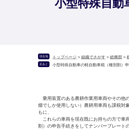
小型特殊自動
現在地
トップページ
>
組織でさがす
>
総務部
>
足あと
小型特殊自動車の軽自動車税（種別割）申
乗用装置のある農耕作業用車両やその他の
畑でしか使用しない）農耕用車両も課税対象
もに、
これらの車両を現在既にお持ちの方で車両
割）の申告手続きをしてナンバープレート