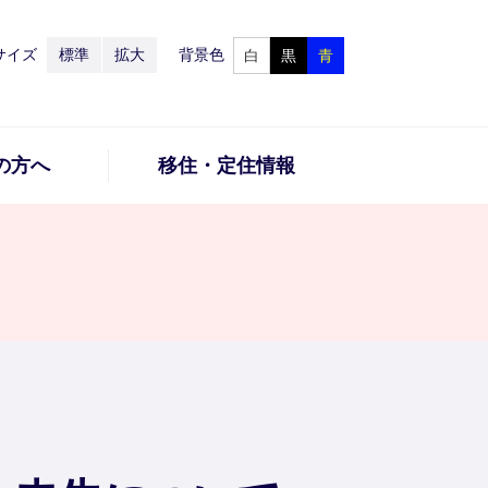
サイズ
標準
拡大
背景色
白
黒
青
の方へ
移住・定住情報