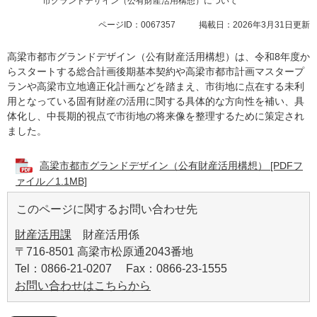
市グランドデザイン（公有財産活用構想）について
ページID：0067357
掲載日：2026年3月31日更新
高梁市都市グランドデザイン（公有財産活用構想）は、令和8年度か
らスタートする総合計画後期基本契約や高梁市都市計画マスタープ
ランや高梁市立地適正化計画などを踏まえ、市街地に点在する未利
用となっている固有財産の活用に関する具体的な方向性を補い、具
体化し、中長期的視点で市街地の将来像を整理するために策定され
ました。
高梁市都市グランドデザイン（公有財産活用構想） [PDFフ
ァイル／1.1MB]
このページに関するお問い合わせ先
財産活用課
財産活用係
〒716-8501 高梁市松原通2043番地
Tel：0866-21-0207 Fax：0866-23-1555
お問い合わせはこちらから