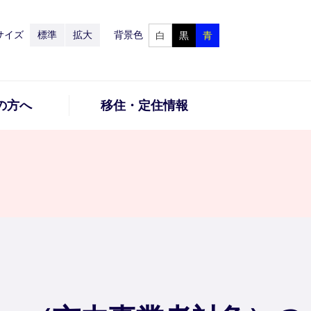
サイズ
標準
拡大
背景色
白
黒
青
の方へ
移住・定住情報