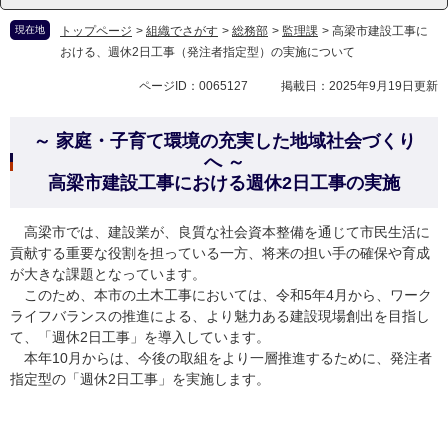
現在地
トップページ
>
組織でさがす
>
総務部
>
監理課
>
高梁市建設工事に
おける、週休2日工事（発注者指定型）の実施について
ページID：0065127
掲載日：2025年9月19日更新
～ 家庭・子育て環境の充実した地域社会づくり
へ ～
高梁市建設工事における週休2日工事の実施
高梁市では、建設業が、良質な社会資本整備を通じて市民生活に
貢献する重要な役割を担っている一方、将来の担い手の確保や育成
が大きな課題となっています。
このため、本市の土木工事においては、令和5年4月から、ワーク
ライフバランスの推進による、より魅力ある建設現場創出を目指し
て、「週休2日工事」を導入しています。
本年10月からは、今後の取組をより一層推進するために、発注者
指定型の「週休2日工事」を実施します。