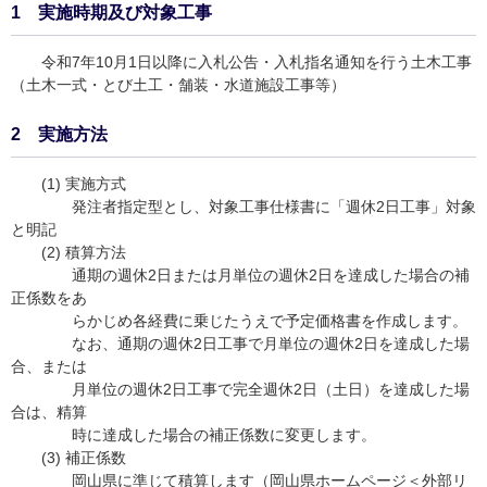
1 実施時期及び対象工事
令和7年10月1日以降に入札公告・入札指名通知を行う土木工事
（土木一式・とび土工・舗装・水道施設工事等）
2 実施方法
(1) 実施方式
発注者指定型とし、対象工事仕様書に「週休2日工事」対象
と明記
(2) 積算方法
通期の週休2日または月単位の週休2日を達成した場合の補
正係数をあ
らかじめ各経費に乗じたうえで予定価格書を作成します。
なお、通期の週休2日工事で月単位の週休2日を達成した場
合、または
月単位の週休2日工事で完全週休2日（土日）を達成した場
合は、精算
時に達成した場合の補正係数に変更します。
(3) 補正係数
岡山県に準じて積算します（
岡山県ホームページ
＜外部リ