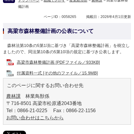
トップページ
>
組織でさがす
>
産業経済部
>
農林課
>
高梁市森林整
備計画
ページID：0058265
掲載日：2026年4月1日更新
高梁市森林整備計画の公表について
森林法第10条の5第1項に基づき「高梁市森林整備計画」を樹立し
ましたので、同法第10条の5第10項の規定に基づき公表します。
高梁市森林整備計画 [PDFファイル／933KB]
付属資料一式 [その他のファイル／15.9MB]
このページに関するお問い合わせ先
農林課
林業鳥獣係
〒716-8501 高梁市松原通2043番地
Tel：0866-21-0225 Fax：0866-22-1156
お問い合わせはこちらから