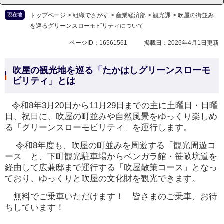
現在地
トップページ
>
組織でさがす
>
産業経済部
>
観光課
>
吹屋の街並み
を巡るグリーンスローモビリティについて
ページID：16561561
掲載日：2026年4月1日更新
吹屋の観光地を巡る「たかはしグリーンスローモ
ビリティ」とは
令和8年3月20日から11月29日までの主に土曜日・日曜
日、祝日に、吹屋の町並みや自然風景をゆっくり楽しめ
る「グリーンスローモビリティ」を運行します。
令和8年度も、吹屋の町並みを周遊する「観光周遊コ
ース」と、下町観光駐車場からベンガラ館・笹畝坑道を
経由して広兼邸まで運行する「吹屋散策コース」となっ
ており、ゆっくりと吹屋の文化財を観光できます。
無料でご乗車いただけます！ 皆さまのご乗車、お待
ちしています！