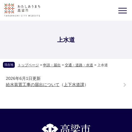
上水道
現在地
トップページ
>
申請・届出
>
交通・道路・水道
>
上水道
2026年6月1日更新
給水装置工事の届出について
（
上下水道課
）