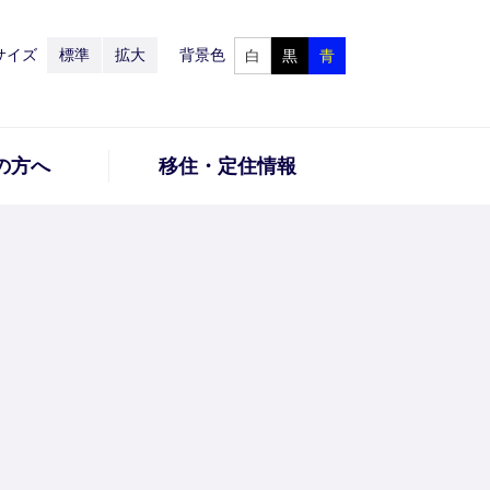
サイズ
標準
拡大
背景色
白
黒
青
の方へ
移住・定住情報