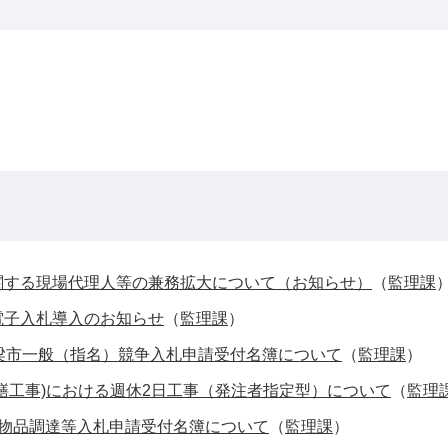
関する現場代理人等の兼務拡大について（お知らせ）
（
監理課
電子入札導入のお知らせ
（
監理課
）
梁市一般（指名）競争入札申請受付名簿について
（
監理課
）
繕工事)における週休2日工事（発注者指定型）について
（
監理
市物品調達等入札申請受付名簿について
（
監理課
）