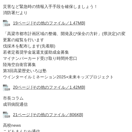
災害など緊急時の情報入手手段を確保しましょう！
消防署だより
19ページ [その他のファイル／1.47MB]
「高梁市都市計画区域の整備、開発及び保全の方針」(県決定)の変
更案の縦覧を行います
伐採木を配布します(先着順)
若者定着奨学金返還支援助成金募集
マイナンバーカード受け取り時間外窓口
陸海空自衛官募集
第3回高梁歴史いろは塾
ウインターイルミネーション2025×未来キッズプロジェクト
20ページ [その他のファイル／1.42MB]
市長コラム
成羽病院通信
21ページ [その他のファイル／806KB]
高校news
こどもまんなか通信