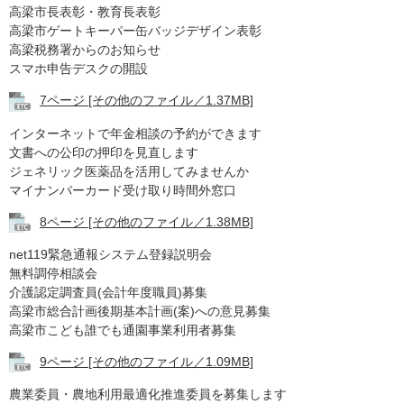
高梁市長表彰・教育長表彰
高梁市ゲートキーパー缶バッジデザイン表彰
高梁税務署からのお知らせ
スマホ申告デスクの開設
7ページ [その他のファイル／1.37MB]
インターネットで年金相談の予約ができます
文書への公印の押印を見直します
ジェネリック医薬品を活用してみませんか
マイナンバーカード受け取り時間外窓口
8ページ [その他のファイル／1.38MB]
net119緊急通報システム登録説明会
無料調停相談会
介護認定調査員(会計年度職員)募集
高梁市総合計画後期基本計画(案)への意見募集
高梁市こども誰でも通園事業利用者募集
9ページ [その他のファイル／1.09MB]
農業委員・農地利用最適化推進委員を募集します