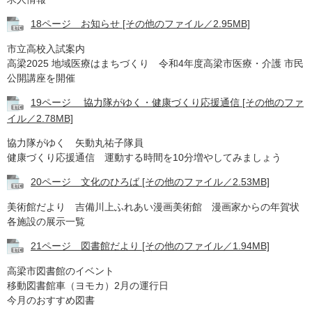
18ページ お知らせ [その他のファイル／2.95MB]
市立高校入試案内
高梁2025 地域医療はまちづくり 令和4年度高梁市医療・介護 市民
公開講座を開催
19ページ 協力隊がゆく・健康づくり応援通信 [その他のファ
イル／2.78MB]
協力隊がゆく 矢動丸祐子隊員
健康づくり応援通信 運動する時間を10分増やしてみましょう
20ページ 文化のひろば [その他のファイル／2.53MB]
美術館だより 吉備川上ふれあい漫画美術館 漫画家からの年賀状
各施設の展示一覧
21ページ 図書館だより [その他のファイル／1.94MB]
高梁市図書館のイベント
移動図書館車（ヨモカ）2月の運行日
今月のおすすめ図書