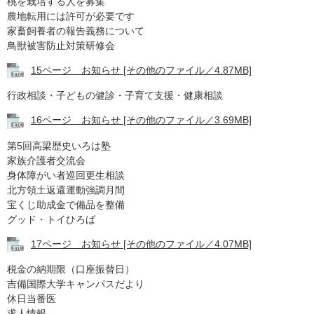
桃を栽培する人を募集
農地転用には許可が必要です
家畜飼養者の報告義務について
鳥獣被害防止対策研修会
15ページ お知らせ [その他のファイル／4.87MB]
行政相談・子どもの健診・子育て支援・健康相談
16ページ お知らせ [その他のファイル／3.69MB]
第5回高梁歴史いろは塾
家族介護者交流会
身体障がい者巡回更生相談
北方領土返還運動強調月間
宝くじ助成金で備品を整備
グッド・トイひろば
17ページ お知らせ [その他のファイル／4.07MB]
税金の納期限（口座振替日）
吉備国際大学キャンパスだより
休日当番医
求人情報