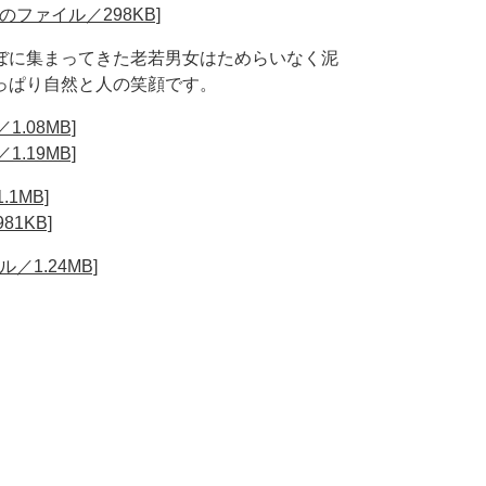
ファイル／298KB]
ぼに集まってきた老若男女はためらいなく泥
っぱり自然と人の笑顔です。
.08MB]
.19MB]
1MB]
1KB]
1.24MB]