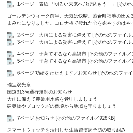
1ページ 表紙 「明るい未来へ飛び込もう！」 [その他の
ゴールデンウィーク前半、天気は快晴。落合町福地の田ん
まみれになりました。コロナ禍で疲れた心を癒やすのはや
2ページ 大雨による災害に備えて [その他のファイル／1
3ページ 大雨による災害に備えて [その他のファイル／1
4ページ 子育てするなら高梁市 [その他のファイル／1.
5ページ 子育てするなら高梁市 [その他のファイル／98
6ページ 功績をたたえます／お知らせ [その他のファイル／
瑞宝双光章
国道313号通行規制のお知らせ
大雨に備えて農業用水路を管理しましょう
建築物やブロック塀の倒壊から地域を守りましょう
7ページ お知らせ [その他のファイル／928KB]
スマートウォッチを活用した生活習慣病予防の取り組み