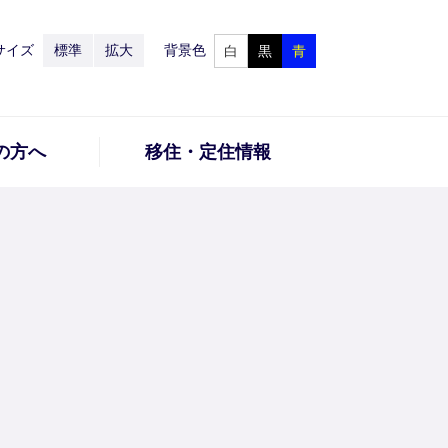
サイズ
標準
拡大
背景色
白
黒
青
の方へ
移住・定住情報