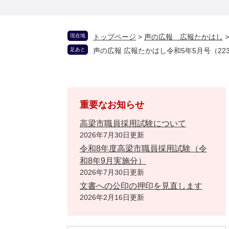
現在地
トップページ
>
声の広報 広報たかはし
足あと
声の広報 広報たかはし令和5年5月号（22
重要なお知らせ
高梁市職員採用試験について
2026年7月30日更新
令和8年度高梁市職員採用試験（令
和8年9月実施分）
2026年7月30日更新
文書への公印の押印を見直します
2026年2月16日更新