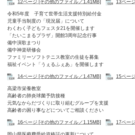
12ページ [その他のファイル／1.41MB]
13ページ
令和5年度 子育て世帯生活支援特別給付金
児童手当制度の「現況届」について
わくわく子どもフェスタ21を開催します
「たいこまるプラザ」開館3周年記念行事
備中演歌まつり
備中神楽研修会
ファミリーソフトテニス教室の生徒を募集
福祉イベント「うぇるふぇあ」を開催します
14ページ [その他のファイル／1.47MB]
15ページ
高梁市栄養教室
高齢者の肺炎球菌予防接種
元気なからだづくりに取り組むグループを支援
高齢者の困り事などについてご相談ください
16ページ [その他のファイル／1.15MB]
17ページ
岡山県医療費受給資格証の更新について