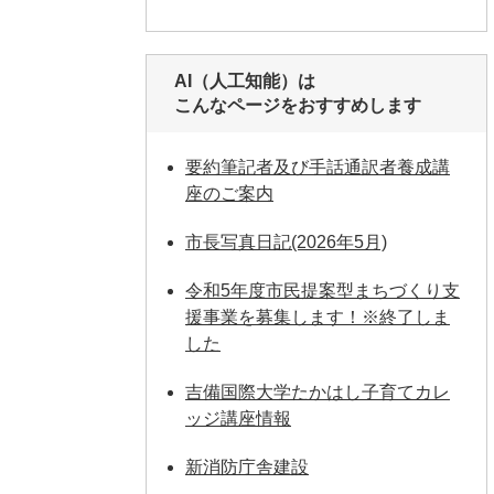
AI（人工知能）は
こんなページをおすすめします
要約筆記者及び手話通訳者養成講
座のご案内
市長写真日記(2026年5月)
令和5年度市民提案型まちづくり支
援事業を募集します！※終了しま
した
吉備国際大学たかはし子育てカレ
ッジ講座情報
新消防庁舎建設