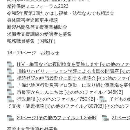
精神保健ミニフォーラム2023
令和5年度第1回たかはし福祉・法律なんでも相談会
身体障害者巡回更生相談
新製品開発等支援事業補助金
求職者支援訓練の受講者を募集
税務職員募集（国税庁）
18～19ページ お知らせ
HIV・梅毒などの夜間検査を実施します [その他のファイ
川崎リハビリテーション学院による市民公開講座 [その他
相続登記の申請義務化に関する相談会 [その他のファイル
「備北地区行動災害ゼロ運動」に取り組む事業場を募集 [
市長室からこんにちは [その他のファイル／345KB]
行政相談 [その他のファイル／750KB]
・
子どもの健
て支援・健康相談 [その他のファイル／807KB]
[その他のフ
20ページ [その他のファイル／1.25MB]
21ページ
高梁市文学選奨作品募集