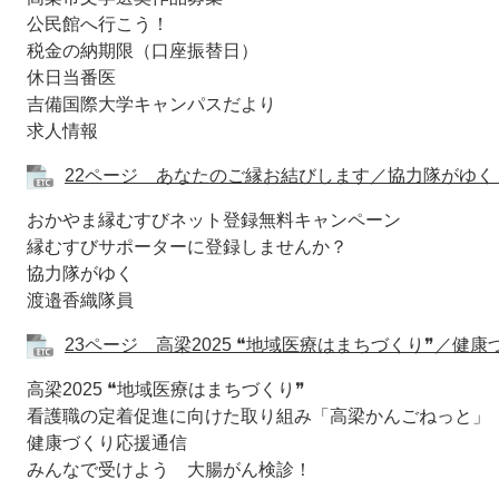
公民館へ行こう！
税金の納期限（口座振替日）
休日当番医
吉備国際大学キャンパスだより
求人情報
22ページ あなたのご縁お結びします／協力隊がゆく [そ
おかやま縁むすびネット登録無料キャンペーン
縁むすびサポーターに登録しませんか？
協力隊がゆく
渡邉香織隊員
23ページ 高梁2025 ❝地域医療はまちづくり❞／健康づ
高梁2025 ❝地域医療はまちづくり❞
看護職の定着促進に向けた取り組み「高梁かんごねっと」
健康づくり応援通信
みんなで受けよう 大腸がん検診！