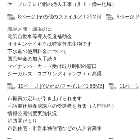
ケーブルテレビ網の撤去工事（川上・備中地域）
8ページ [その他のファイル／1.35MB]
9ページ 
環境月間・環境の日
電気自動車等導入促進補助金
オオキンケイギクは特定外来生物です
下水道の使用料金について
国民年金の加入手続き
マイナンバーカード受け取り時間外窓口
シーガルズ スプリングキャンプｉｎ高梁
10ページ [その他のファイル／1.66MB]
11ページ
市職員の定年が引き上げられます
手話奉仕員養成講座の受講者を募集（入門課程）
情報公開制度実施状況
消防署だより
市営住宅・市営単独住宅などの入居者募集