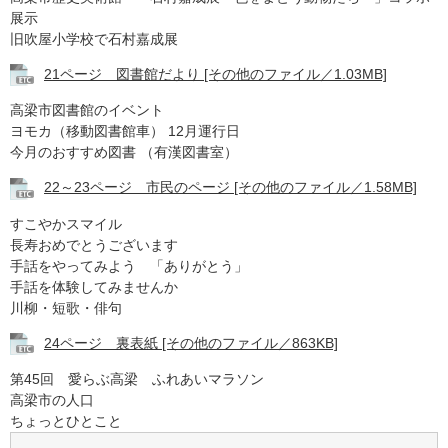
展示
旧吹屋小学校で石村嘉成展
21ページ 図書館だより [その他のファイル／1.03MB]
高梁市図書館のイベント
ヨモカ（移動図書館車） 12月運行日
今月のおすすめ図書 （有漢図書室）
22～23ページ 市民のページ​ [その他のファイル／1.58MB]
すこやかスマイル
長寿おめでとうございます
手話をやってみよう 「ありがとう」
手話を体験してみませんか
川柳・短歌・俳句
24ページ 裏表紙 [その他のファイル／863KB]
第45回 愛らぶ高梁 ふれあいマラソン
高梁市の人口
ちょっとひとこと