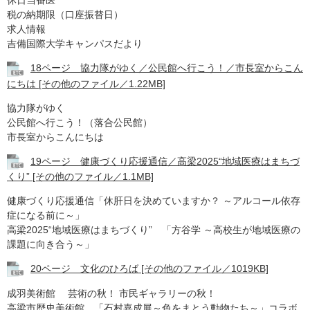
休日当番医
税の納期限（口座振替日）
求人情報
吉備国際大学キャンパスだより
18ページ 協力隊がゆく／公民館へ行こう！／市長室からこん
にちは [その他のファイル／1.22MB]
協力隊がゆく
公民館へ行こう！（落合公民館）
市長室からこんにちは
19ページ 健康づくり応援通信／高梁2025“地域医療はまちづ
くり” [その他のファイル／1.1MB]
健康づくり応援通信「休肝日を決めていますか？ ～アルコール依存
症になる前に～」
高梁2025“地域医療はまちづくり” 「方谷学 ～高校生が地域医療の
課題に向き合う～」
20ページ 文化のひろば​ [その他のファイル／1019KB]
成羽美術館 芸術の秋！ 市民ギャラリーの秋！
高梁市歴史美術館 「石村嘉成展～色をまとう動物たち～」コラボ