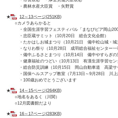
・農林水産大臣賞 ・矢野賞
★
12～13ページ(251KB)
○カメラあらかると
・全国生涯学習フェスティバル「まなびピア岡山2007」
・忠臣蔵サミット（10月20日 総合文化会館）
・たかはしお城まつり（10月21日 備中松山城・城
・なりわ祭り（10月28日 成羽総合福祉センター一
・備中ふるさとまつり（10月14日 備中やすらぎ
・健康福祉のつどい（10月13日 有漢生涯学習セン
・総合防災訓練（10月15日 岡山自動車道 高梁サ
・国保ヘルスアップ教室（7月13日～9月28日 川上
・100歳おめでとうございます
★
14～15ページ(264KB)
○地名をあるく（川関）
○12月図書館だより
★
16～17ページ(283KB)