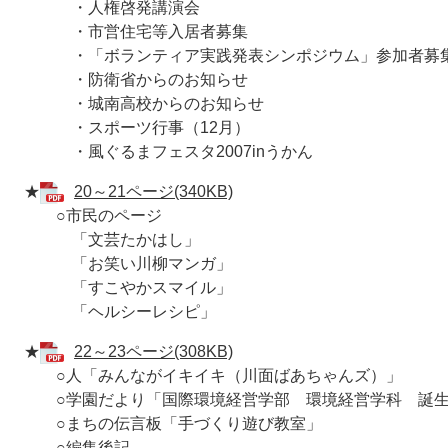
・人権啓発講演会
・市営住宅等入居者募集
・「ボランティア実践発表シンポジウム」参加者募
・防衛省からのお知らせ
・城南高校からのお知らせ
・スポーツ行事（12月）
・風ぐるまフェスタ2007inうかん
★
20～21ページ(340KB)
○市民のページ
「文芸たかはし」
「お笑い川柳マンガ」
「すこやかスマイル」
「ヘルシーレシピ」
★
22～23ページ(308KB)
○人「みんながイキイキ（川面ばあちゃんズ）」
○学園だより「国際環境経営学部 環境経営学科 誕
○まちの伝言板「手づくり遊び教室」
○編集後記