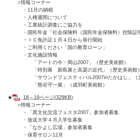
○情報コーナー
・11月の納税
・人権週間について
・工業統計調査にご協力を
・国民年金「社会保険料（国民年金保険料）控除証
・ＩＣ免許証１月４日から発行開始
・ご利用ください「国の教育ローン」
・文化施設情報
「アートの今・岡山2007」（歴史美術館）
「特別展 新島襄と高梁の近代」（歴史美術館
「サウンドフェスティバル2007inたかはし」（
「熊谷守一展」（成羽町美術館）
★
18～19ページ(329KB)
○情報コーナー
・「異文化交流フェスタ2007」参加者募集
・放送大学４月入学生募集
・「なかよし広場」参加者募集
・保育サロン12月