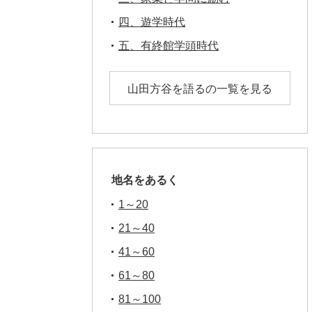
四、遊学時代
五、有終館学頭時代
山田方谷を語るの一覧を見る
地名をあるく
1～20
21～40
41～60
61～80
81～100