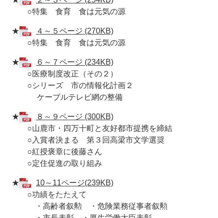
○特集 食育 食は元気の源
★
４～５ページ (270KB)
○特集 食育 食は元気の源
★
６～７ページ (234KB)
○医療制度改正（その２）
○シリーズ 市の情報化計画２
ケーブルテレビ網の整備
★
８～９ページ (300KB)
○山鹿市・四万十町と友好都市提携を締結
○入賞者決まる 第３回高梁市文学選奨
○紅授褒章に後藤さん
○定住促進の取り組み
★
10～11ページ(239KB)
○功績をたたえて
・高齢者叙勲 ・危険業務従事者叙勲
・市長表彰 ・厚生労働大臣表彰