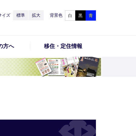
サイズ
標準
拡大
背景色
白
黒
青
の方へ
移住・定住情報