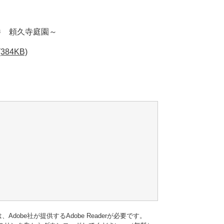
 頼久寺庭園～
4KB)
dobe社が提供するAdobe Readerが必要です。