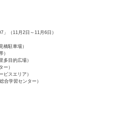
（11月2日～11月6日）
見橋駐車場）
帯）
の里多目的広場）
ター）
ービスエリア）
総合学習センター）