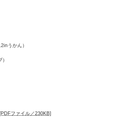
2inうかん）
ブ）
DFファイル／230KB]