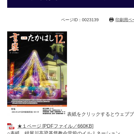
ページID：0023139
印刷用ペ
表紙をクリックするとウェブブ
★１ページ [PDFファイル／660KB]
○表紙 紺屋川高梁基督教会堂前のイルミネーション