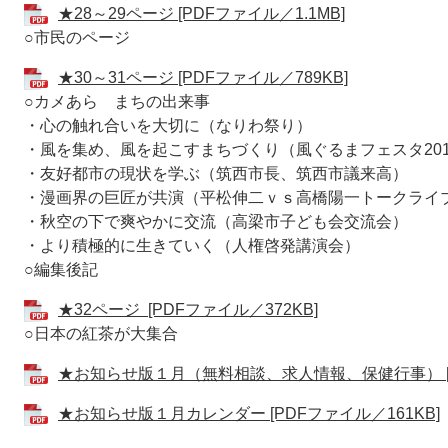
★28～29ページ [PDFファイル／1.1MB]
○市民のページ
★30～31ページ [PDFファイル／789KB]
○カメあら まちの出来事
・心の触れ合いを大切に（なりわ祭り）
・風を集め、風を起こすまちづくり（風ぐるまフェスタ201
・友好都市の現状を学ぶ（筑西市長、筑西市議来高）
・漫画界の巨匠が共演（平松伸二ｖｓ高橋陽一トークライ
・秋空の下で爽やかに交流（高梁市子ども会交流会）
・より積極的に生きていく（人権啓発講演会）
○編集後記
★32ページ [PDFファイル／372KB]
○日本の紅茶が大集合
★お知らせ版１月（無料相談、求人情報、保健行事） [P
★お知らせ版１月カレンダー [PDFファイル／161KB]