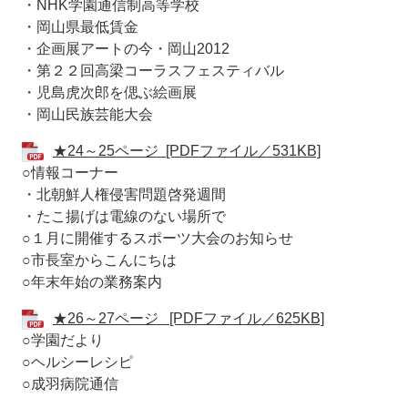
・NHK学園通信制高等学校
・岡山県最低賃金
・企画展アートの今・岡山2012
・第２２回高梁コーラスフェスティバル
・児島虎次郎を偲ぶ絵画展
・岡山民族芸能大会
★24～25ページ [PDFファイル／531KB]
○情報コーナー
・北朝鮮人権侵害問題啓発週間
・たこ揚げは電線のない場所で
○１月に開催するスポーツ大会のお知らせ
○市長室からこんにちは
○年末年始の業務案内
★26～27ページ [PDFファイル／625KB]
○学園だより
○ヘルシーレシピ
○成羽病院通信