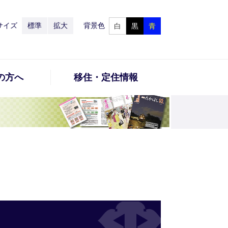
サイズ
標準
拡大
背景色
白
黒
青
の方へ
移住・定住情報