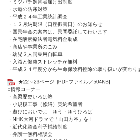
・ミツバチ飼育者届け出制度
・水道の防寒対策
・平成２４年工業統計調査
・１２月納期限（口座振替日）のお知らせ
・国民年金の案内は、民間委託して行います
・在宅酸素療法者電気料金助成
・商店や事業所のごみ
・幼児２人同乗用自転車
・入浴と健康ストレッチが無料
・平成２４年度分から生命保険料控除の取り扱いが変わり
★22～23ページ [PDFファイル／504KB]
○情報コーナー
・高梁歴史いろは塾
・小規模工事（修繕）契約希望者
・遊びにおいでよ！ゆう・ゆうひろば
・NHK大河ドラマで「山田方谷」を！
・近代化資金利子補給制度
・弁護士無料相談会