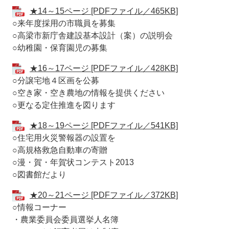
★14～15ページ [PDFファイル／465KB]
○来年度採用の市職員を募集
○高梁市新庁舎建設基本設計（案）の説明会
○幼稚園・保育園児の募集
★16～17ページ [PDFファイル／428KB]
○分譲宅地４区画を公募
○空き家・空き農地の情報を提供ください
○更なる定住推進を図ります
★18～19ページ [PDFファイル／541KB]
○住宅用火災警報器の設置を
○高規格救急自動車の寄贈
○漫・賀・年賀状コンテスト2013
○図書館だより
★20～21ページ [PDFファイル／372KB]
○情報コーナー
・農業委員会委員選挙人名簿