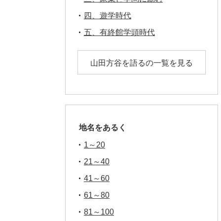
四、遊学時代
五、有終館学頭時代
山田方谷を語るの一覧を見る
地名をあるく
1～20
21～40
41～60
61～80
81～100