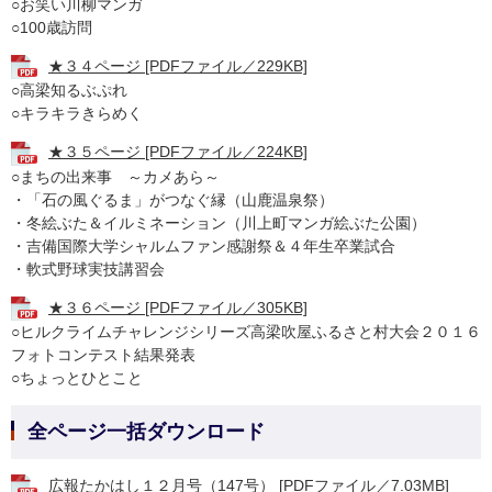
○お笑い川柳マンガ
○100歳訪問
★３４ページ [PDFファイル／229KB]
○高梁知るぶぷれ
○キラキラきらめく
★３５ページ [PDFファイル／224KB]
○まちの出来事 ～カメあら～
・「石の風ぐるま」がつなぐ縁（山鹿温泉祭）
・冬絵ぶた＆イルミネーション（川上町マンガ絵ぶた公園）
・吉備国際大学シャルムファン感謝祭＆４年生卒業試合
・軟式野球実技講習会
★３６ページ [PDFファイル／305KB]
○ヒルクライムチャレンジシリーズ高梁吹屋ふるさと村大会２０１６
フォトコンテスト結果発表
○ちょっとひとこと
全ページ一括ダウンロード
広報たかはし１２月号（147号） [PDFファイル／7.03MB]