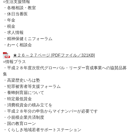
○生活支援情報
・各種相談・教室
・休日当番医
・年金
・税金
・求人情報
・精神保健ミニフォーラム
・わーく相談会
★２６～２７ページ [PDFファイル／321KB]
○情報プラス
・平成２８年度次世代グローバル・リーダー育成事業への協賛品募
集
・高梁歴史いろは塾
・犯罪被害者等支援フォーラム
・養蜂飼育届について
・特定最低賃金
・消費税資金の積み立てを
・平成２８年分の申告からマイナンバーが必要です
・小規模企業共済制度
・国の教育ローン
・くらしき地域若者サポートステーション