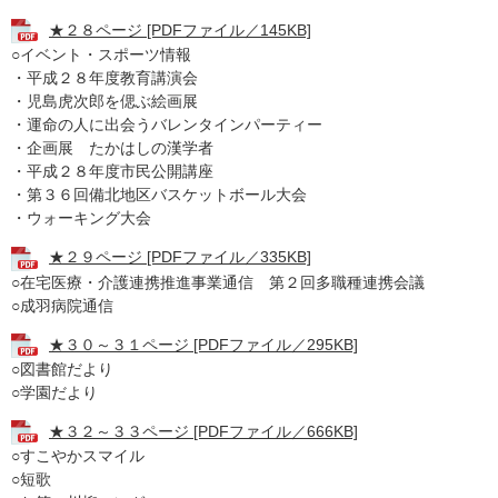
★２８ページ [PDFファイル／145KB]
○イベント・スポーツ情報
・平成２８年度教育講演会
・児島虎次郎を偲ぶ絵画展
・運命の人に出会うバレンタインパーティー
・企画展 たかはしの漢学者
・平成２８年度市民公開講座
・第３６回備北地区バスケットボール大会
・ウォーキング大会
★２９ページ [PDFファイル／335KB]
○在宅医療・介護連携推進事業通信 第２回多職種連携会議
○成羽病院通信
★３０～３１ページ [PDFファイル／295KB]
○図書館だより
○学園だより
★３２～３３ページ [PDFファイル／666KB]
○すこやかスマイル
○短歌