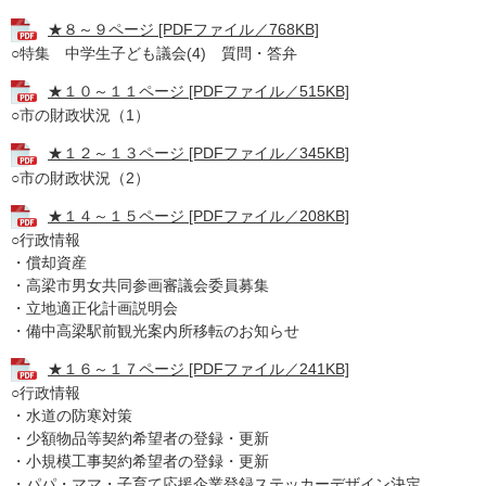
★８～９ページ [PDFファイル／768KB]
○特集 中学生子ども議会(4) 質問・答弁
★１０～１１ページ [PDFファイル／515KB]
○市の財政状況（1）
★１２～１３ページ [PDFファイル／345KB]
○市の財政状況（2）
★１４～１５ページ [PDFファイル／208KB]
○行政情報
・償却資産
・高梁市男女共同参画審議会委員募集
・立地適正化計画説明会
・備中高梁駅前観光案内所移転のお知らせ
★１６～１７ページ [PDFファイル／241KB]
○行政情報
・水道の防寒対策
・少額物品等契約希望者の登録・更新
・小規模工事契約希望者の登録・更新
・パパ・ママ・子育て応援企業登録ステッカーデザイン決定