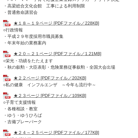
・高梁総合文化会館 工事による利用制限
・普通救命講習会
★１８～１９ページ [PDFファイル／228KB]
○行政情報
・平成２９年度採用市職員募集
・年末年始の業務案内
★２０～２１ページ [PDFファイル／1.21MB]
○栄光・功績をたたえます
・秋の叙勲・大臣表彰・危険業務従事叙勲・全国大会出場
★２２ページ [PDFファイル／202KB]
○私の健康 インフルエンザ ～今年も流行中～
★２３ページ [PDFファイル／109KB]
○子育て支援情報
・各種相談・教室
・ゆう・ゆうひろば
・吉備プレーパーク
★２４～２５ページ [PDFファイル／177KB]