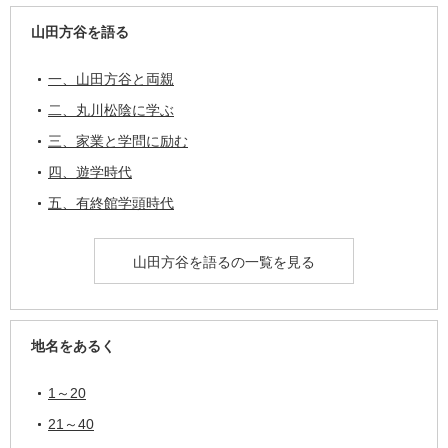
山田方谷を語る
一、山田方谷と両親
二、丸川松陰に学ぶ
三、家業と学問に励む
四、遊学時代
五、有終館学頭時代
山田方谷を語るの一覧を見る
地名をあるく
1～20
21～40