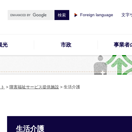
Foreign language
文字
観光
市政
事業者
イト
>
障害福祉サービス提供施設
>
生活介護
生活介護