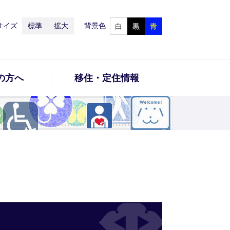
サイズ
標準
拡大
背景色
白
黒
青
の方へ
移住・定住情報