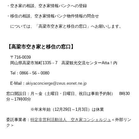
・空き家の相談、空き家情報バンクへの登録
・移住の相談、空き家情報バンク物件情報の問合せ
については、「高梁市空き家と移住の窓口」へお願いします。
【高梁市空き家と移住の窓口】
〒716-0039
岡山県高梁市旭町1335－7 高梁観光交流センターAtta！内
Tel：0866－56－0080
E-Mail：
akiyaconcierge@zeus.eonet.ne.jp
窓口開設日：月～金（土曜日・日曜日、祝日は事前予約制） 8時30
分～17時00分
※年末年始（12月29日～1月3日）は休業
委託事業者：
特定非営利活動法人 空き家コンシェルジュ
＜外部リン
ク＞