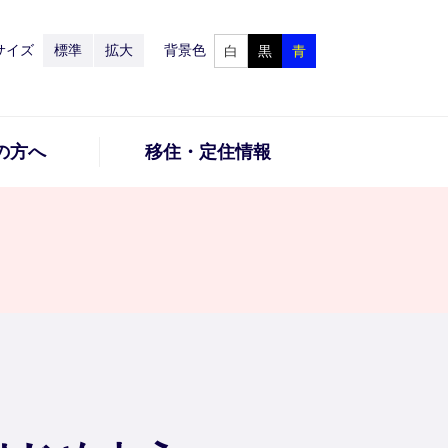
サイズ
標準
拡大
背景色
白
黒
青
の方へ
移住・定住情報