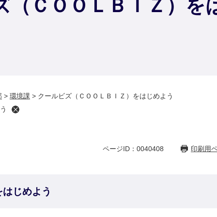
ズ（ＣＯＯＬＢＩＺ）を
部
>
環境課
>
クールビズ（ＣＯＯＬＢＩＺ）をはじめよう
う
ページID：0040408
印刷用
をはじめよう