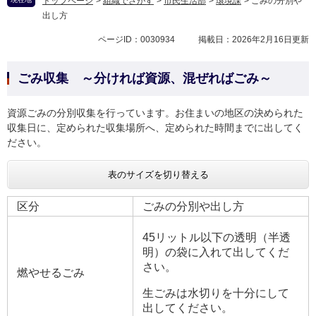
トップページ
>
組織でさがす
>
市民生活部
>
環境課
>
ごみの分別や
出し方
ページID：0030934
掲載日：2026年2月16日更新
ごみ収集 ～分ければ資源、混ぜればごみ～
資源ごみの分別収集を行っています。お住まいの地区の決められた
収集日に、定められた収集場所へ、定められた時間までに出してく
ださい。
表のサイズを切り替える
区分
ごみの分別や出し方
45リットル以下の透明（半透
明）の袋に入れて出してくだ
さい。
燃やせるごみ
生ごみは水切りを十分にして
出してください。