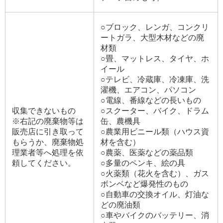
○ブロック、レンガ、コンクリ
ートガラ、大型木材などの廃
材類
○畳、マットレス、タイヤ、ホ
イール
○テレビ、冷蔵庫、冷凍庫、洗
濯機、エアコン、パソコン
○電線、番線などの長いもの
収集できないもの
○スクーター、バイク、ドラム
※右記の廃棄物等は
缶、農機具
販売店に引き取って
○農業用ビニール類（ハウス資
もらうか、廃棄物処
材を含む）
理業者等へ処理を依
○農薬、医薬などの薬品類
頼してください。
○多量のペンキ、絵の具
○火薬類（花火を含む）、ガス
ボンベなど爆発性のもの
○自動車の交換オイル、灯油な
どの廃油類
○車やバイクのバッテリー、消