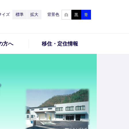
サイズ
標準
拡大
背景色
白
黒
青
の方へ
移住・定住情報