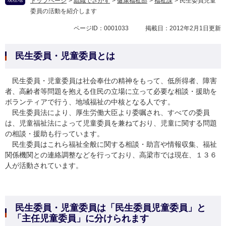
トップページ
>
組織でさがす
>
健康福祉部
>
福祉課
>
民生委員児童
委員の活動を紹介します
ページID：0001033
掲載日：2012年2月1日更新
民生委員・児童委員とは
民生委員・児童委員は社会奉仕の精神をもって、低所得者、障害
者、高齢者等問題を抱える住民の立場に立って必要な相談・援助を
ボランティアで行う、地域福祉の中核となる人です。
民生委員法により、厚生労働大臣より委嘱され、すべての委員
は、児童福祉法によって児童委員を兼ねており、児童に関する問題
の相談・援助も行っています。
民生委員はこれら福祉全般に関する相談・助言や情報収集、福祉
関係機関との連絡調整などを行っており、高梁市では現在、１３６
人が活動されています。
民生委員・児童委員は「民生委員児童委員」と
「主任児童委員」に分けられます