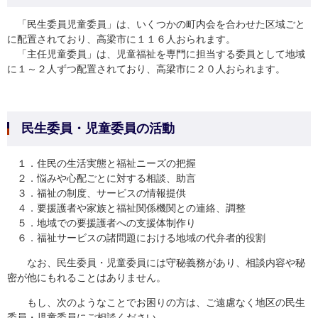
「民生委員児童委員」は、いくつかの町内会を合わせた区域ごと
に配置されており、高梁市に１１６人おられます。
「主任児童委員」は、児童福祉を専門に担当する委員として地域
に１～２人ずつ配置されており、高梁市に２０人おられます。
民生委員・児童委員の活動
１．住民の生活実態と福祉ニーズの把握
２．悩みや心配ごとに対する相談、助言
３．福祉の制度、サービスの情報提供
４．要援護者や家族と福祉関係機関との連絡、調整
５．地域での要援護者への支援体制作り
６．福祉サービスの諸問題における地域の代弁者的役割
なお、民生委員・児童委員には守秘義務があり、相談内容や秘
密が他にもれることはありません。
もし、次のようなことでお困りの方は、ご遠慮なく地区の民生
委員・児童委員にご相談ください。