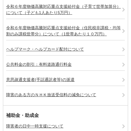
令和６年度物価高騰対応重点支援給付金（子育て世帯加算分）
について（子ども1人あたり5万円）
令和６年度物価高騰対応重点支援給付金（住民税非課税・均等
割のみ課税世帯分）について（1世帯あたり１０万円）
ヘルプマーク・ヘルプカード配付について
公共料金の割引：有料道路通行料金
意思疎通支援者(手話通訳者等)の派遣
障害のある方のＮＨＫ放送受信料の減免について
補助金・助成金
障害者の日中一時支援について