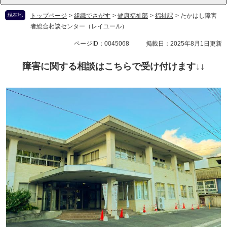
現在地
トップページ
>
組織でさがす
>
健康福祉部
>
福祉課
>
たかはし障害
者総合相談センター（レイユール）
ページID：0045068
掲載日：2025年8月1日更新
障害に関する相談はこちらで受け付けます↓↓