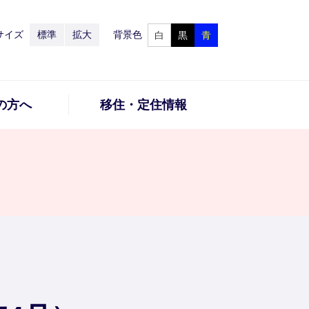
サイズ
標準
拡大
背景色
白
黒
青
の方へ
移住・定住情報