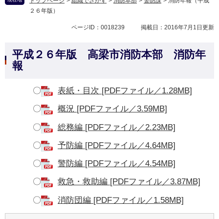
トップページ
>
組織でさがす
>
消防本部
>
警防課
>
消防年報（平成
２６年版）
ページID：0018239
掲載日：2016年7月1日更新
平成２６年版 高梁市消防本部 消防年
報
〇
表紙・目次 [PDFファイル／1.28MB]
〇
概況 [PDFファイル／3.59MB]
〇
総務編 [PDFファイル／2.23MB]
〇
予防編 [PDFファイル／4.64MB]
〇
警防編 [PDFファイル／4.54MB]
〇
救急・救助編 [PDFファイル／3.87MB]
〇
消防団編 [PDFファイル／1.58MB]