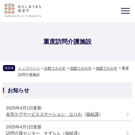
重度訪問介護施設
現在地
トップページ
>
分類でさがす
>
地図でさがす
>
地図でさがす
>
重度
訪問介護施設
お知らせ
2025年4月1日更新
在宅ケアサービスステーション なりわ
（
福祉課
）
2025年4月1日更新
訪問介護センター すずらん
（
福祉課
）