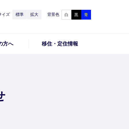
サイズ
標準
拡大
背景色
白
黒
青
の方へ
移住・定住情報
せ