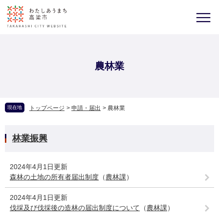
農林業
現在地
トップページ
>
申請・届出
>
農林業
林業振興
2024年4月1日更新
森林の土地の所有者届出制度
（
農林課
）
2024年4月1日更新
伐採及び伐採後の造林の届出制度について
（
農林課
）