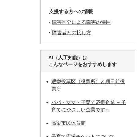
支援する方への情報
障害区分による障害の特性
障害者との接し方
AI（人工知能）は
こんなページをおすすめします
選挙投票区（投票所）と期日前投
票所
パパ・ママ・子育て応援企業 ～子
育てにやさしい企業です～
高梁市民体育館
子育て応援チケットについて