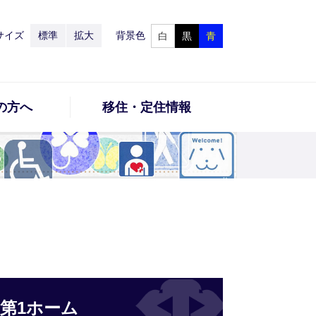
サイズ
標準
拡大
背景色
白
黒
青
の方へ
移住・定住情報
第1ホーム