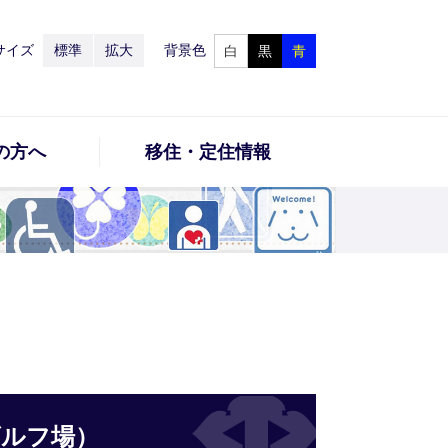
サイズ
標準
拡大
背景色
白
黒
青
の方へ
移住・定住情報
ゴルフ場）