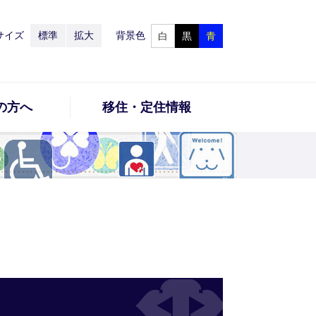
サイズ
標準
拡大
背景色
白
黒
青
の方へ
移住・定住情報