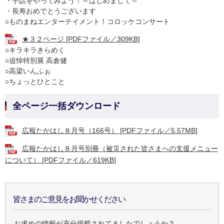
・手話をやってみよう！～はじめまして～
・長寿おめでとうございます
○ものまねエンターテイメント！コロッケコンサート
★３２ページ [PDFファイル／309KB]
○キラキラきらめく
○追悼特別展 高倉健
○高梁いんふぉ
○ちょっとひとこと
全ページ一括ダウンロード
広報たかはし８月号（166号） [PDFファイル／5.57MB]
広報たかはし８月号別冊（被災された皆さまへの支援メニュー
について） [PDFファイル／619KB]
皆さまのご意見をお聞かせください
お求めの情報が充分掲載されてましたでしょうか？