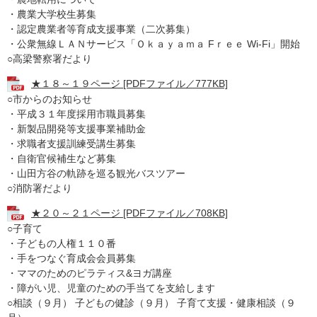
・農業大学校生募集
・認定農業者等育成支援事業（二次募集）
・公衆無線ＬＡＮサービス「Ｏｋａｙａｍａ Fｒｅｅ Wi-Fi」開始
○高梁警察署だより
★１８～１９ページ [PDFファイル／777KB]
○市からのお知らせ
・平成３１年度採用市職員募集
・新製品開発等支援事業補助金
・求職者支援訓練受講生募集
・自衛官候補生など募集
・山田方谷の軌跡を巡る観光バスツアー
○消防署だより
★２０～２１ページ [PDFファイル／708KB]
○子育て
・子どもの人権１１０番
・手をつなぐ育成会会員募集
・ママのためのピラティス&ヨガ講座
・障がい児、児童のための手当てを支給します
○相談（９月） 子どもの健診（９月） 子育て支援・健康相談（９