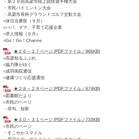
・第２９回高梁市陸上競技選手権大会
・市民バドミントン大会
・高梁市長杯グラウンドゴルフ交歓大会
○休日当番医（９月）
○パパ、ママ、子育て応援企業
○求人情報（９月）
○Go！Go！Charme
★２６～２７ページ [PDFファイル／866KB]
○高梁知るぶぷれ
○協力隊がゆく
○成羽病院通信
○健康づくり応援通信
★２８～２９ページ [PDFファイル／674KB]
○図書館だより
○市民のページ
・俳句、短歌
★３０～３１ページ [PDFファイル／733KB]
○市民のページ
・すこやかスマイル