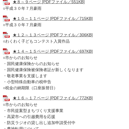
★８～９ページ [PDFファイル／551KB]
○平成３０年７月豪雨
★１０～１１ページ [PDFファイル／715KB]
○平成３０年７月豪雨
★１２～１３ページ [PDFファイル／306KB]
○わくわく子どもコンテスト入賞作品
★１４～１５ページ [PDFファイル／697KB]
○市からのお知らせ
・国民健康保険からのお知らせ
・国民健康保険被保険者証が新しくなります
・敬老事業を支援します
・小型特殊自動車の税申告
○税金の納期限（口座振替日）
★１６～１７ページ [PDFファイル／772KB]
○市からのお知らせ
・市民提案型まちづくり支援事業
・高梁市への引越費用を応援
・防災ラジオの貸し出し追加申請受付中
・農地転用について