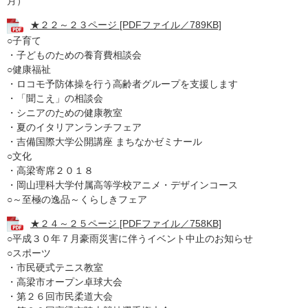
月）
★２２～２３ページ [PDFファイル／789KB]
○子育て
・子どものための養育費相談会
○健康福祉
・ロコモ予防体操を行う高齢者グループを支援します
・「聞こえ」の相談会
・シニアのための健康教室
・夏のイタリアンランチフェア
・吉備国際大学公開講座 まちなかゼミナール
○文化
・高梁寄席２０１８
・岡山理科大学付属高等学校アニメ・デザインコース
○～至極の逸品～くらしきフェア
★２４～２５ページ [PDFファイル／758KB]
○平成３０年７月豪雨災害に伴うイベント中止のお知らせ
○スポーツ
・市民硬式テニス教室
・高梁市オープン卓球大会
・第２６回市民柔道大会