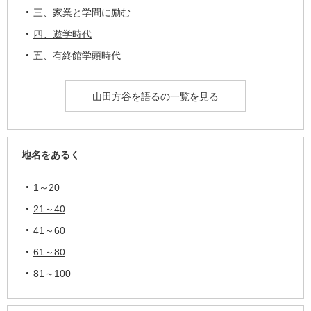
三、家業と学問に励む
四、遊学時代
五、有終館学頭時代
山田方谷を語るの一覧を見る
地名をあるく
1～20
21～40
41～60
61～80
81～100