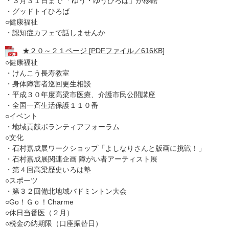
・３月３１日まで 「ゆう・ゆうひろば」が移転
・グッドトイひろば
○健康福祉
・認知症カフェで話しませんか
★２０～２１ページ [PDFファイル／616KB]
○健康福祉
・けんこう長寿教室
・身体障害者巡回更生相談
・平成３０年度高梁市医療、介護市民公開講座
・全国一斉生活保護１１０番
○イベント
・地域貢献ボランティアフォーラム
○文化
・石村嘉成展ワークショップ「よしなりさんと版画に挑戦！」
・石村嘉成展関連企画 障がい者アーティスト展
・第４回高梁歴史いろは塾
○スポーツ
・第３２回備北地域バドミントン大会
○Go！Ｇｏ！Charme
○休日当番医（２月）
○税金の納期限（口座振替日）