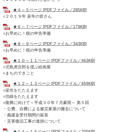
★４～５ページ [PDFファイル／285KB]
○２０１９年 亥年の皆さん
★６～７ページ [PDFファイル／179KB]
○お早めに！税の申告準備
★８～９ページ [PDFファイル／343KB]
○お早めに！税の申告準備
★１０～１１ページ [PDFファイル／463KB]
○児島虎次郎を偲ぶ絵画展
○まちのできごと
★１２～１３ページ [PDFファイル／459KB]
○栄光をたたえます
○功績をたたえます
○復興に向けて～平成３０年７月豪雨～ 第５回
・公費、自費による被災家屋の撤去について
・義援金受付期間の延長
・災害復旧工事の進捗について
★１４～１５ページ [PDFファイル／705KB]