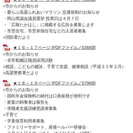
○市からのお知らせ
・愛らぶ高梁ふれあいマラソン 交通規制のお知らせ
・岡山県議会議員選挙 投票日は４月７日
・「広報たかはし」に掲載する広告を募集します
・市営住宅、市営単独住宅などの入居者募集
○消防署だより
★１６～１７ページ [PDFファイル／536KB]
○市からのお知らせ
・非常勤嘱託職員採用試験
○相談、こどもの健診、子育て支援、健康相談（平成３１年２月）
○高梁警察署だより
★１８～１９ページ [PDFファイル／579KB]
○市からのお知らせ
・国民年金保険料の納付は口座振替が便利です
・家畜の飼養者は報告を
・求職者支援訓練受講者募集
○子育て
・学童保育利用者募集
・ファミリーサポート、産後ヘルパー研修会