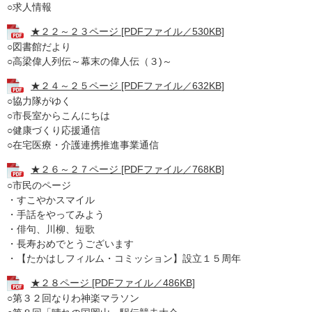
○求人情報
★２２～２３ページ [PDFファイル／530KB]
○図書館だより
○高梁偉人列伝～幕末の偉人伝（３)～
★２４～２５ページ [PDFファイル／632KB]
○協力隊がゆく
○市長室からこんにちは
○健康づくり応援通信
○在宅医療・介護連携推進事業通信
★２６～２７ページ [PDFファイル／768KB]
○市民のページ
・すこやかスマイル
・手話をやってみよう
・俳句、川柳、短歌
・長寿おめでとうございます
・【たかはしフィルム・コミッション】設立１５周年
★２８ページ [PDFファイル／486KB]
○第３２回なりわ神楽マラソン