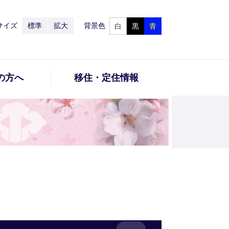
サイズ
標準
拡大
背景色
白
黒
青
の方へ
移住・定住情報