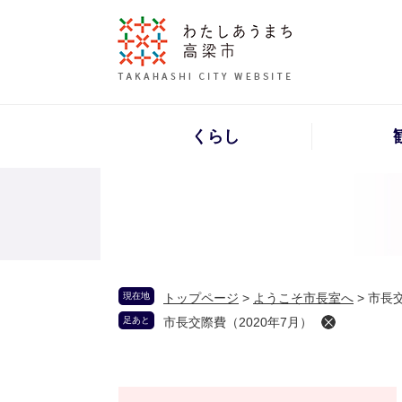
くらし
現在地
トップページ
>
ようこそ市長室へ
>
市長交
足あと
市長交際費（2020年7月）