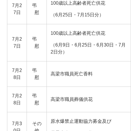
100歳以上高齢者死亡供花
7月2
弔
7日
慰
（6月25日・7月15日分）
100歳以上高齢者死亡供花
7月2
弔
（6月9日・6月25日・6月30日・7月
7日
慰
2日分）
7月2
弔
高梁市職員死亡香料
8日
慰
7月2
弔
高梁市職員葬儀供花
8日
慰
原水爆禁止運動協力募金及び
7月3
その
0日
他