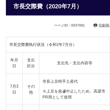
市長交際費（2020年7月）
ページID：0037081
印刷用
市長交際費執行状況（令和2年7月分）
年月
支出
支出先・支出内容等
日
区分
市長上京時手土産代
7月3
その
※上京を急遽中止したため、高梁市
日
他
PR用として使用