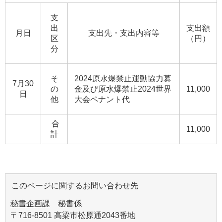
支
出
支出額
月日
支出先・支出内容等
区
（円）
分
そ
2024原水爆禁止運動協力募
7月30
の
金及び原水爆禁止2024世界
11,000
日
他
大会ペナント代
合
11,000
計
このページに関するお問い合わせ先
秘書企画課
秘書係
〒716-8501 高梁市松原通2043番地