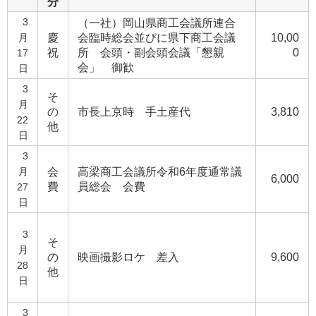
分
3
（一社）岡山県商工会議所連合
月
慶
会臨時総会並びに県下商工会議
10,00
祝
所 会頭・副会頭会議「懇親
0
17
会」 御歓
日
3
そ
月
の
市長上京時 手土産代
3,810
22
他
日
3
月
会
高梁商工会議所令和6年度通常議
6,000
費
員総会 会費
27
日
3
そ
月
の
映画撮影ロケ 差入
9,600
28
他
日
3