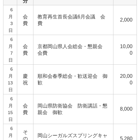
分
6
月
会
教育再生首長会議6月会議 会
2,000
費
費
3
日
6
月
会
京都岡山県人会総会・懇親会
10,00
費
会費
0
7
日
6
月
慶
順和会春季総会・歓送迎会 御
20,00
祝
歓
0
13
日
6
月
会
岡山県防衛協会 防衛講話・懇
8,000
費
親会 御歓
15
日
6
そ
月
岡山シーガルズスプリングキャ
の
5,280