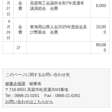
月
会
高梁商工会議所令和7年度通常
6,000
費
議員総会 会費
27
日
6
月
会
東海岡山県人会2025年度総会及
10,00
費
び懇親会 会費
0
29
日
89,08
計
0
このページに関するお問い合わせ先
秘書企画課
秘書係
〒716-8501 高梁市松原通2043番地
Tel：0866-21-0201 Fax：0866-21-0261
お問い合わせはこちらから