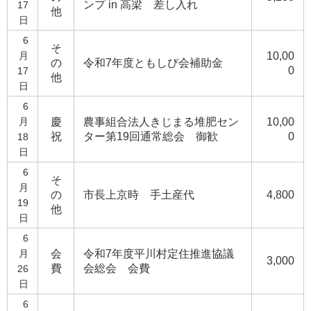
ンプ in 高梁 差し入れ
17
他
日
6
そ
月
10,00
の
令和7年度ともしび会補助金
0
17
他
日
6
月
慶
農事組合法人きじまる堆肥セン
10,00
祝
ター第19回通常総会 御歓
0
18
日
6
そ
月
の
市長上京時 手土産代
4,800
19
他
日
6
月
会
令和7年度平川村定住推進協議
3,000
費
会総会 会費
26
日
6