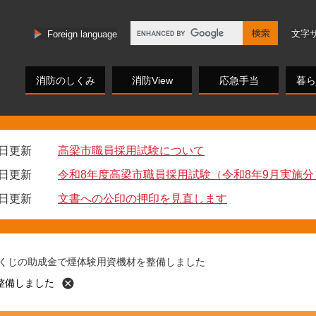
文字
Foreign language
消防のしくみ
消防View
応急手当
暮ら
0日更新
高梁市職員採用試験について
0日更新
令和8年度高梁市職員採用試験（令和8年9月実施分
6日更新
文書への公印の押印を見直します
宝くじの助成金で煙体験用資機材を整備しました
整備しました