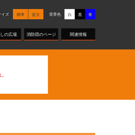
サイズ
背景色
標準
拡大
白
黒
青
しの広場
消防団のページ
関連情報
）