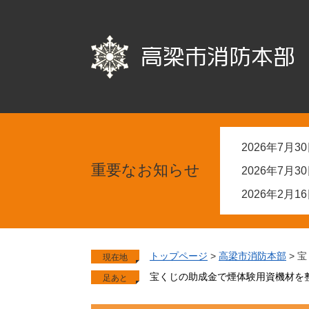
2026年7月3
重要なお知らせ
2026年7月3
2026年2月1
トップページ
>
高梁市消防本部
> 
現在地
宝くじの助成金で煙体験用資機材を
足あと