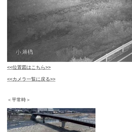
<<位置図はこちら>>
<<カメラ一覧に戻る>>
＜平常時＞