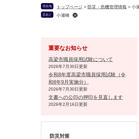
現在地
トップページ
>
防災・危機管理情報
>
小
足あと
小瀬橋
重要なお知らせ
高梁市職員採用試験について
2026年7月30日更新
令和8年度高梁市職員採用試験（令
和8年9月実施分）
2026年7月30日更新
文書への公印の押印を見直します
2026年2月16日更新
防災対策