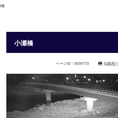
瀬橋
小瀬橋
ページID：0039770
印刷用