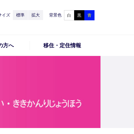
サイズ
標準
拡大
背景色
白
黒
青
の方へ
移住・定住情報