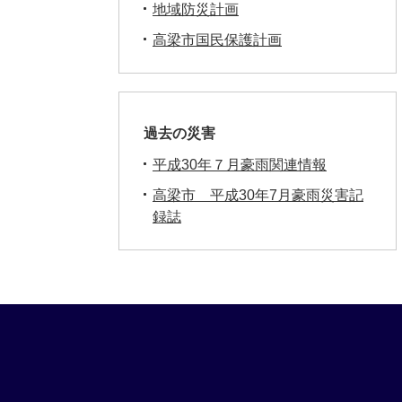
地域防災計画
高梁市国民保護計画
過去の災害
平成30年７月豪雨関連情報
高梁市 平成30年7月豪雨災害記
録誌