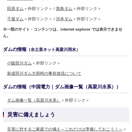
田原ダム
＜外部リンク＞
/
黒鳥ダム
＜外部リンク＞
千屋ダム
＜外部リンク＞
/
河本ダム
＜外部リンク＞
※一部のサイト・コンテンツは、internet explorer では表示できませ
ん。
ダムの情報
（水土里ネット高梁川用水）
小阪部川ダム
＜外部リンク＞
新成羽川ダム大雨時の事前放流について​
ダムの情報（中国電力｜ダム画像一覧（高梁川水系））
ダム画像一覧（高梁川水系）
＜外部リンク＞
災害に備えましょう
災害に対するご家庭での備え～これだけは準備しておこう！～
＜