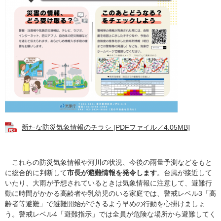
新たな防災気象情報のチラシ [PDFファイル／4.05MB]
これらの防災気象情報や河川の状況、今後の雨量予測などをもと
に総合的に判断して
市長が避難情報を発令します
。台風が接近して
いたり、大雨が予想されているときは気象情報に注意して、避難行
動に時間がかかる高齢者や乳幼児のいる家庭では、警戒レベル3「高
齢者等避難」で避難開始ができるよう早めの行動を心掛けましょ
う。警戒レベル4「避難指示」では全員が危険な場所から避難してく